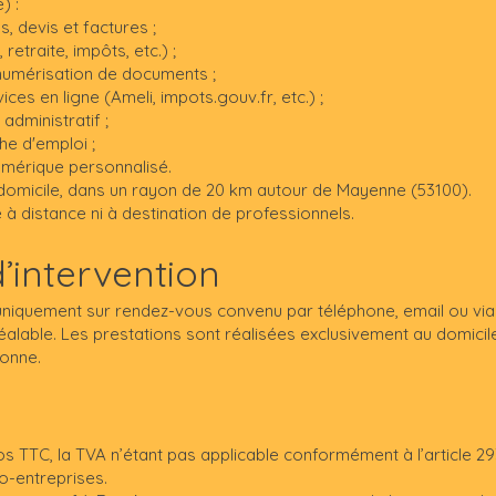
) :
s, devis et factures ;
retraite, impôts, etc.) ;
t numérisation de documents ;
vices en ligne (Ameli, impots.gouv.fr, etc.) ;
 administratif ;
e d'emploi ;
mérique personnalisé.
 domicile, dans un rayon de 20 km autour de Mayenne (53100).
 à distance ni à destination de professionnels.
d’intervention
uniquement sur rendez-vous convenu par téléphone, email ou via 
préalable. Les prestations sont réalisées exclusivement au domici
sonne.
s TTC, la TVA n’étant pas applicable conformément à l’article 293
o-entreprises.