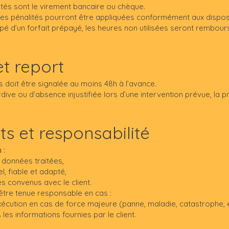
és sont le virement bancaire ou chèque.
es pénalités pourront être appliquées conformément aux disposi
icipé d’un forfait prépayé, les heures non utilisées seront rembo
et report
 doit être signalée au moins 48h à l’avance.
rdive ou d’absence injustifiée lors d’une intervention prévue, la 
s et responsabilité
 :
s données traitées,
, fiable et adapté,
s convenus avec le client.
être tenue responsable en cas :
xécution en cas de force majeure (panne, maladie, catastrophe, e
les informations fournies par le client.