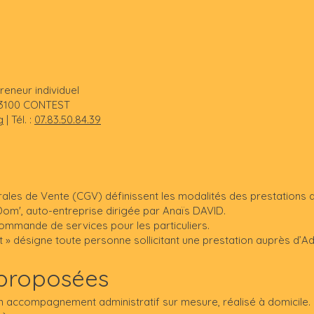
reneur individuel
 53100 CONTEST
g
| Tél. :
07.83.50.84.39
les de Vente (CGV) définissent les modalités des prestations d
om', auto-entreprise dirigée par Anaïs DAVID.
 commande de services pour les particuliers.
t » désigne toute personne sollicitant une prestation auprès d’Ad
 proposées
n accompagnement administratif sur mesure, réalisé à domicile