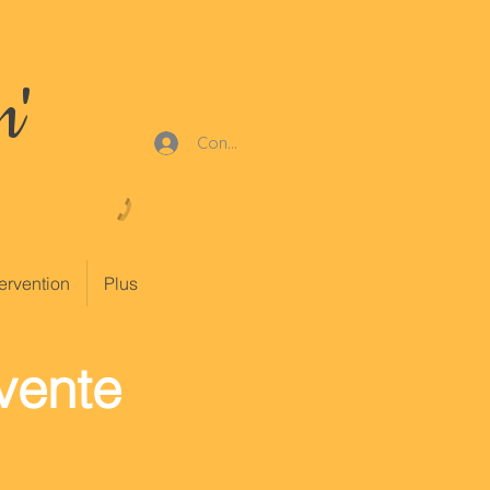
m'
Connexion
uliers
07 83 50 84 39
contact@adminadom.org
ervention
Plus
vente