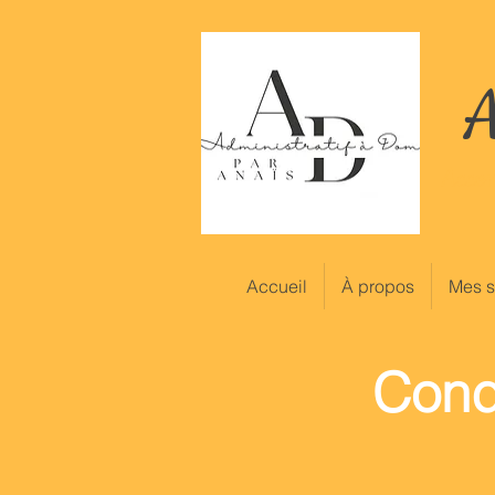
A
Accom
Accueil
À propos
Mes s
Cond