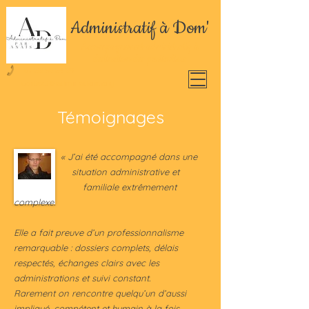
Administratif à Dom'
Accompagnement administratif à
destination des particuliers
07 83 50 84 39
contact@adminadom.org
Témoignages
« J’ai été accompagné dans une
situatio
n administrative et
familiale extrêmement
complexe.
Elle a fait preuve d’un professionnalisme
remarquable : dossiers complets, délais
respectés, échanges clairs avec les
administrations et suivi constant.
Rarement on rencontre quelqu’un d’aussi
impliqué, compétent et humain à la fois.